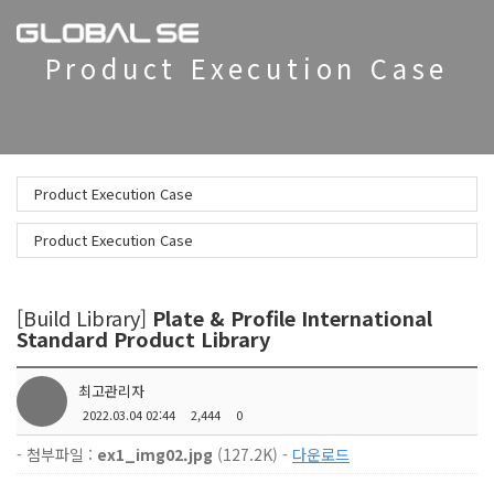
To
na
Product Execution Case
Product Execution Case
Product Execution Case
[Build Library]
Plate & Profile International
Standard Product Library
최고관리자
2022.03.04 02:44
2,444
0
- 첨부파일 :
ex1_img02.jpg
(127.2K) -
다운로드